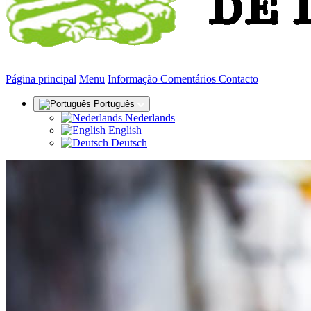
(actual)
Página principal
Menu
Informação
Comentários
Contacto
Português
Nederlands
English
Deutsch